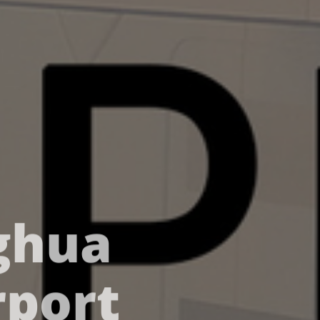
ghua
rport