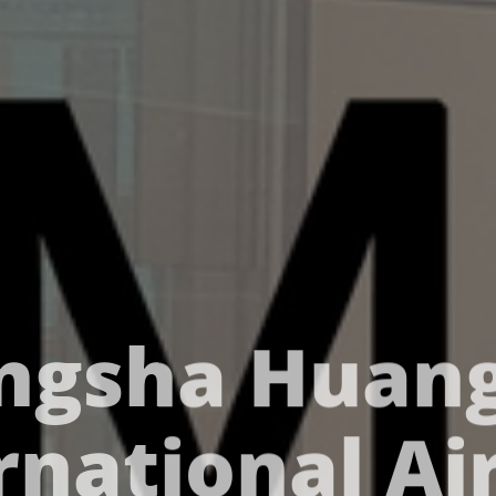
ngsha Huan
rnational Ai