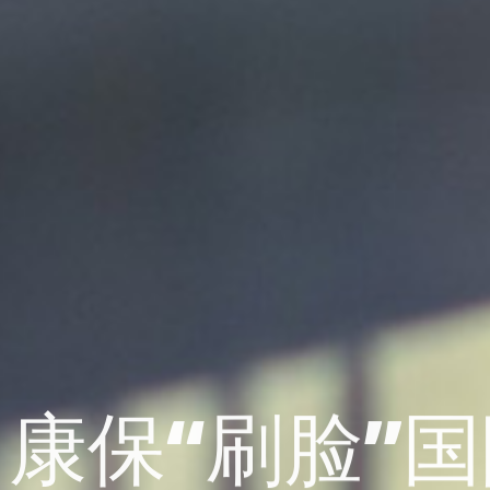
康保“刷脸”