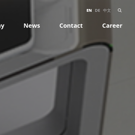
EN
DE
中文
ny
News
Contact
Career